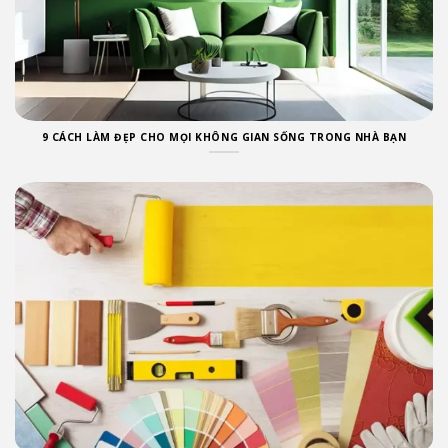
9 CÁCH LÀM ĐẸP CHO MỌI KHÔNG GIAN SỐNG TRONG NHÀ BẠN