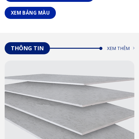
XEM BẢNG MÀU
THÔNG TIN
XEM THÊM