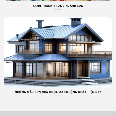
CẠNH TRANH TRONG NGÀNH SƠN
NHỮNG MÀU SƠN NHÀ ĐƯỢC ƯA CHUỘNG NHẤT HIỆN NAY